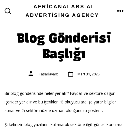
İçeriğe
AFRICANALABS AI
atla
ADVERTISING AGENCY
ME
ARAMA
ÇUBUĞUNU
GÖSTER/GIZLE
Blog Gönderisi
Başlığı
Yazı
Yazının
Tasarlayan:
Mart 31, 2025
tarihi
yazarı
Bir blog gönderisinde neler yer alır? Faydalı ve sektöre özgür
içerikler yer alır ve bu içerikler, 1) okuyuculara işe yarar bilgiler
sunar ve 2) sektörünüzde uzman olduğunuzu gösterir.
Şirketinizin blog yazılarını kullanarak sektörle ilgili güncel konulara