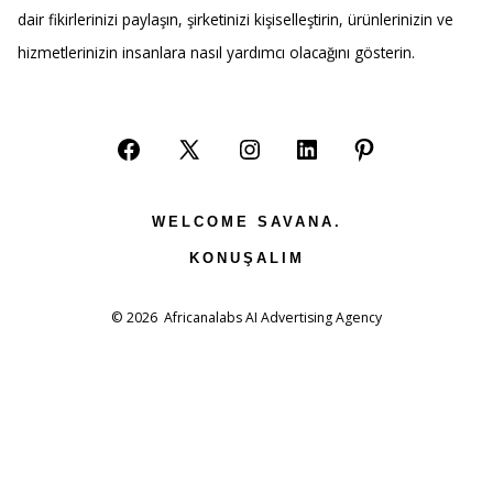
dair fikirlerinizi paylaşın, şirketinizi kişiselleştirin, ürünlerinizin ve
hizmetlerinizin insanlara nasıl yardımcı olacağını gösterin.
Open
Open
Open
Open
Open
Facebook
X
Instagram
LinkedIn
Pinterest
WELCOME SAVANA.
in
in
in
in
in
KONUŞALIM
a
a
a
a
a
new
new
new
new
new
© 2026
Africanalabs AI Advertising Agency
tab
tab
tab
tab
tab